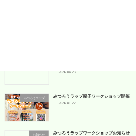
続きを読む
投
固
固
固
1
2
3
»
定
定
定
稿
ペ
ペ
ペ
ー
ー
ー
最近の投稿
の
ジ
ジ
ジ
ペ
4/26(日)地域交流マルシェ「いこいこま
お知らせ
ーけ」in 吹田市
ー
2026-04-23
ジ
送
みつろうラップ親子ワークショップ開催
り
みつろうラップ
2026-01-22
みつろうラップワークショップお知らせ
お知らせ